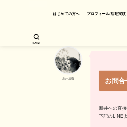
はじめての方へ
プロフィール/活動実績
SEARCH
新井清義
お問合
新井への直接
下記のLIN